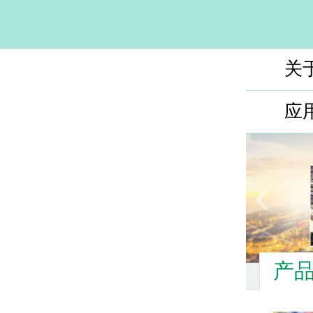
关
应
产