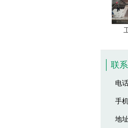
联
电话 
手机 
地址