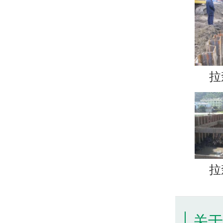
拉
拉
关