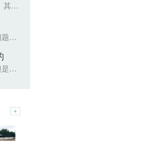
槽钢是截面为凹槽形的长条钢材。其规格以腰高（h...
铺路钢板在进行切割的时候，相关问题也是很关...
的
钢板在工程的外围使用非常广泛，但是因为这种材...