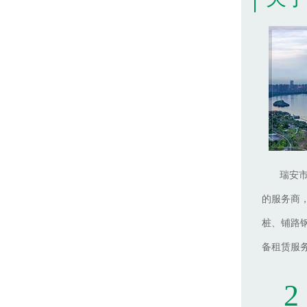
瑞安
的服务商
桩、铺路
备租赁服
2