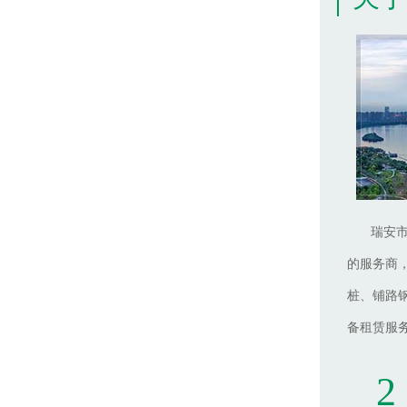
瑞安
的服务商
桩、铺路
备租赁服
2