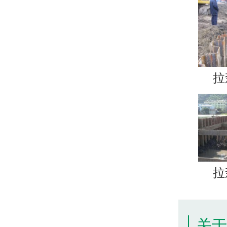
拉
拉
关