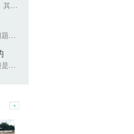
槽钢是截面为凹槽形的长条钢材。其规格以腰高（h...
铺路钢板在进行切割的时候，相关问题也是很关...
的
钢板在工程的外围使用非常广泛，但是因为这种材...