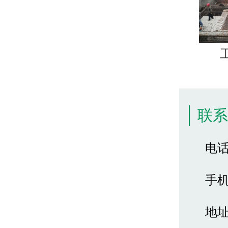
联
电话 
手机 
地址