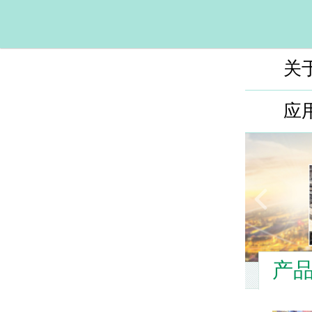
关
应
产